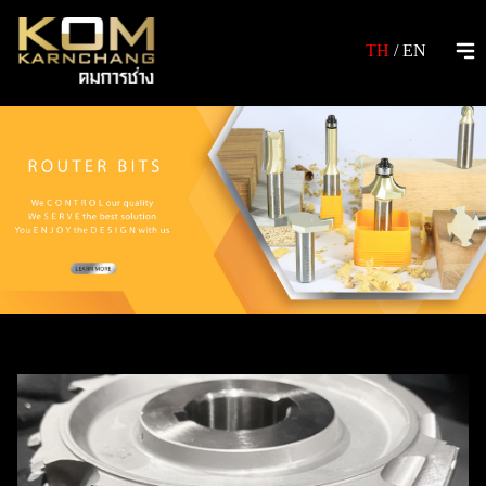
TH
/
EN